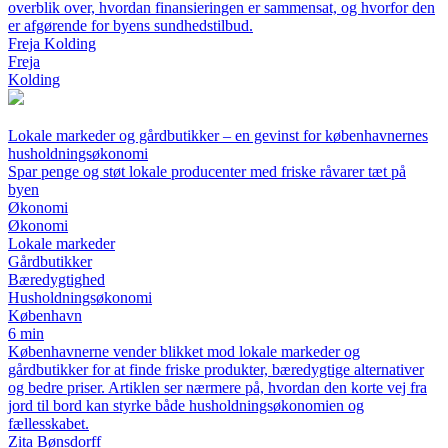
overblik over, hvordan finansieringen er sammensat, og hvorfor den
er afgørende for byens sundhedstilbud.
Freja Kolding
Freja
Kolding
Lokale markeder og gårdbutikker – en gevinst for københavnernes
husholdningsøkonomi
Spar penge og støt lokale producenter med friske råvarer tæt på
byen
Økonomi
Økonomi
Lokale markeder
Gårdbutikker
Bæredygtighed
Husholdningsøkonomi
København
6 min
Københavnerne vender blikket mod lokale markeder og
gårdbutikker for at finde friske produkter, bæredygtige alternativer
og bedre priser. Artiklen ser nærmere på, hvordan den korte vej fra
jord til bord kan styrke både husholdningsøkonomien og
fællesskabet.
Zita Bønsdorff