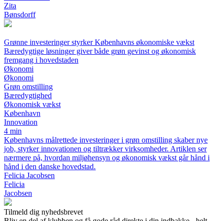
Zita
Bønsdorff
Grønne investeringer styrker Københavns økonomiske vækst
Bæredygtige løsninger giver både grøn gevinst og økonomisk
fremgang i hovedstaden
Økonomi
Økonomi
Grøn omstilling
Bæredygtighed
Økonomisk vækst
København
Innovation
4 min
Københavns målrettede investeringer i grøn omstilling skaber nye
job, styrker innovationen og tiltrækker virksomheder. Artiklen ser
nærmere på, hvordan miljøhensyn og økonomisk vækst går hånd i
hånd i den danske hovedstad.
Felicia Jacobsen
Felicia
Jacobsen
Tilmeld dig nyhedsbrevet
Bliv en del af klubben og få gode råd direkte i din indbakke - helt