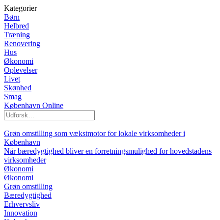
Kategorier
Børn
Helbred
Træning
Renovering
Hus
Økonomi
Oplevelser
Livet
Skønhed
Smag
København Online
Grøn omstilling som vækstmotor for lokale virksomheder i
København
Når bæredygtighed bliver en forretningsmulighed for hovedstadens
virksomheder
Økonomi
Økonomi
Grøn omstilling
Bæredygtighed
Erhvervsliv
Innovation