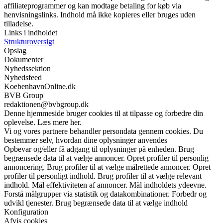
affiliateprogrammer og kan modtage betaling for køb via
henvisningslinks. Indhold må ikke kopieres eller bruges uden
tilladelse.
Links i indholdet
Strukturoversigt
Opslag
Dokumenter
Nyhedssektion
Nyhedsfeed
KoebenhavnOnline.dk
BVB Group
redaktionen@bvbgroup.dk
Denne hjemmeside bruger cookies til at tilpasse og forbedre din
oplevelse. Læs mere her.
Vi og vores partnere behandler persondata gennem cookies. Du
bestemmer selv, hvordan dine oplysninger anvendes
Opbevar og/eller få adgang til oplysninger på enheden. Brug
begrænsede data til at vælge annoncer. Opret profiler til personlig
annoncering. Brug profiler til at vælge målrettede annoncer. Opret
profiler til personligt indhold. Brug profiler til at vælge relevant
indhold. Mål effektiviteten af annoncer. Mål indholdets ydeevne.
Forstå målgrupper via statistik og datakombinationer. Forbedr og
udvikl tjenester. Brug begrænsede data til at vælge indhold
Konfiguration
Afvis cookies