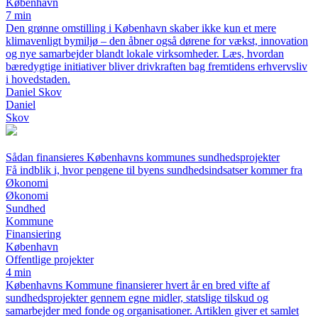
København
7 min
Den grønne omstilling i København skaber ikke kun et mere
klimavenligt bymiljø – den åbner også dørene for vækst, innovation
og nye samarbejder blandt lokale virksomheder. Læs, hvordan
bæredygtige initiativer bliver drivkraften bag fremtidens erhvervsliv
i hovedstaden.
Daniel Skov
Daniel
Skov
Sådan finansieres Københavns kommunes sundhedsprojekter
Få indblik i, hvor pengene til byens sundhedsindsatser kommer fra
Økonomi
Økonomi
Sundhed
Kommune
Finansiering
København
Offentlige projekter
4 min
Københavns Kommune finansierer hvert år en bred vifte af
sundhedsprojekter gennem egne midler, statslige tilskud og
samarbejder med fonde og organisationer. Artiklen giver et samlet