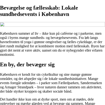
Bevægelse og fællesskab: Lokale
sundhedsevents i København
København summer af liv – ikke kun på caféerne og i parkerne, men
også i byens mange sundheds- og bevægelsesevents. Fra løb langs
havnefronten til yoga i grønne omgivelser og fælles cykeldage, er der
året rundt mulighed for at kombinere motion med fællesskab. Byen har
gjort det nemt at være aktiv, uanset om du er nybegynder eller erfaren
motionist.
En by, der bevæger sig
København er kendt for sin cykelkultur og sine mange grønne
områder, og det afspejler sig i de lokale sundhedsinitiativer. Mange
events foregår udendørs – i parker som Fælledparken, Søndermarken
og Amager Strandpark – hvor naturen danner rammen om aktiviteter,
der både styrker kroppen og skaber sociale bånd.
Det handler ikke kun om at dyrke sport, men om at mødes, dele
oplevelser og mærke glæden ved at bevæge sig sammen. Mange