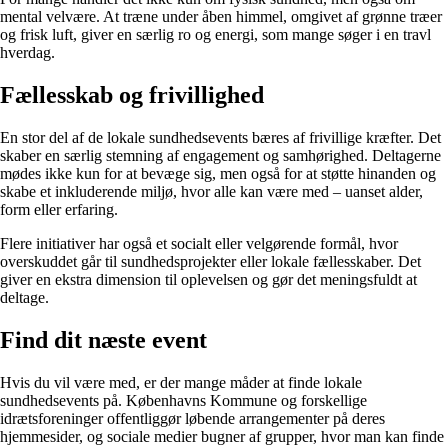
mental velvære. At træne under åben himmel, omgivet af grønne træer
og frisk luft, giver en særlig ro og energi, som mange søger i en travl
hverdag.
Fællesskab og frivillighed
En stor del af de lokale sundhedsevents bæres af frivillige kræfter. Det
skaber en særlig stemning af engagement og samhørighed. Deltagerne
mødes ikke kun for at bevæge sig, men også for at støtte hinanden og
skabe et inkluderende miljø, hvor alle kan være med – uanset alder,
form eller erfaring.
Flere initiativer har også et socialt eller velgørende formål, hvor
overskuddet går til sundhedsprojekter eller lokale fællesskaber. Det
giver en ekstra dimension til oplevelsen og gør det meningsfuldt at
deltage.
Find dit næste event
Hvis du vil være med, er der mange måder at finde lokale
sundhedsevents på. Københavns Kommune og forskellige
idrætsforeninger offentliggør løbende arrangementer på deres
hjemmesider, og sociale medier bugner af grupper, hvor man kan finde