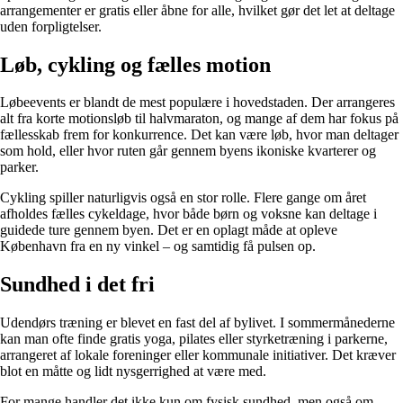
arrangementer er gratis eller åbne for alle, hvilket gør det let at deltage
uden forpligtelser.
Løb, cykling og fælles motion
Løbeevents er blandt de mest populære i hovedstaden. Der arrangeres
alt fra korte motionsløb til halvmaraton, og mange af dem har fokus på
fællesskab frem for konkurrence. Det kan være løb, hvor man deltager
som hold, eller hvor ruten går gennem byens ikoniske kvarterer og
parker.
Cykling spiller naturligvis også en stor rolle. Flere gange om året
afholdes fælles cykeldage, hvor både børn og voksne kan deltage i
guidede ture gennem byen. Det er en oplagt måde at opleve
København fra en ny vinkel – og samtidig få pulsen op.
Sundhed i det fri
Udendørs træning er blevet en fast del af bylivet. I sommermånederne
kan man ofte finde gratis yoga, pilates eller styrketræning i parkerne,
arrangeret af lokale foreninger eller kommunale initiativer. Det kræver
blot en måtte og lidt nysgerrighed at være med.
For mange handler det ikke kun om fysisk sundhed, men også om