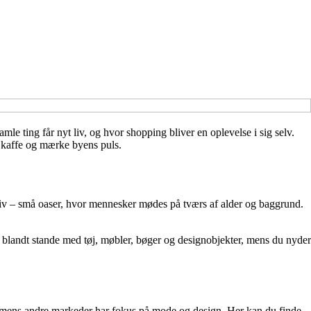
le ting får nyt liv, og hvor shopping bliver en oplevelse i sig selv.
p kaffe og mærke byens puls.
liv – små oaser, hvor mennesker mødes på tværs af alder og baggrund.
e blandt stande med tøj, møbler, bøger og designobjekter, mens du nyder
 mens andre markeder har fokus på mode og design. Her kan du finde