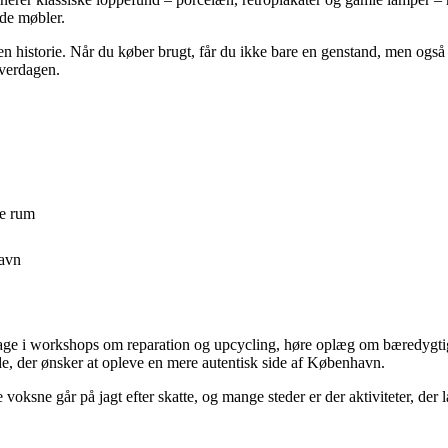
ede møbler.
 historie. Når du køber brugt, får du ikke bare en genstand, men også et
hverdagen.
ne rum
avn
ge i workshops om reparation og upcycling, høre oplæg om bæredygtig
de, der ønsker at opleve en mere autentisk side af København.
voksne går på jagt efter skatte, og mange steder er der aktiviteter, de