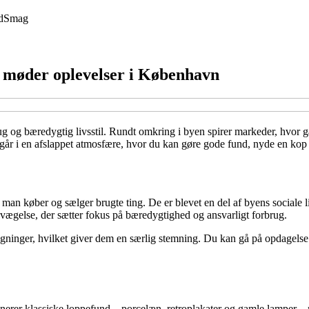
d
Smag
møder oplevelser i København
g og bæredygtig livsstil. Rundt omkring i byen spirer markeder, hvor gam
regår i en afslappet atmosfære, hvor du kan gøre gode fund, nyde en ko
an køber og sælger brugte ting. De er blevet en del af byens sociale 
vægelse, der sætter fokus på bæredygtighed og ansvarligt forbrug.
bygninger, hvilket giver dem en særlig stemning. Du kan gå på opdagels
erer klassiske loppefund – porcelæn, retroplakater og gamle lamper –