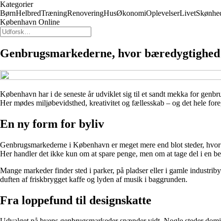
Kategorier
Børn
Helbred
Træning
Renovering
Hus
Økonomi
Oplevelser
Livet
Skønhe
København Online
Genbrugsmarkederne, hvor bæredygtighed 
København har i de seneste år udviklet sig til et sandt mekka for genbru
Her mødes miljøbevidsthed, kreativitet og fællesskab – og det hele fo
En ny form for byliv
Genbrugsmarkederne i København er meget mere end blot steder, hvor m
Her handler det ikke kun om at spare penge, men om at tage del i en be
Mange markeder finder sted i parker, på pladser eller i gamle industri
duften af friskbrygget kaffe og lyden af musik i baggrunden.
Fra loppefund til designskatte
Udvalget på byens genbrugsmarkeder spænder vidt. Nogle steder domin