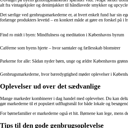
alt fra vintagekjoler og denimjakker til håndlavede smykker og upcycl
Det særlige ved genbrugsmarkederne er, at hvert enkelt fund har sin egen
forlænge produkters levetid – en konkret måde at gøre en forskel på i 
Find ro midt i byen: Mindfulness og meditation i Københavns byrum
Caféerne som byens hjerte – hvor samtaler og fællesskab blomstrer
Parkerne for alle: Sådan nyder børn, unge og ældre Københavns grøn
Genbrugsmarkederne, hvor bæredygtighed møder oplevelser i Københ
Oplevelser ud over det sædvanlige
Mange markeder kombinerer i dag handel med oplevelser. Du kan delta
gør markederne til et populært udflugtsmål for både lokale og besøgen
For børnefamilier er markederne også et hit. Børnene kan lege, mens de 
Tips til den gode genbrugsoplevelse