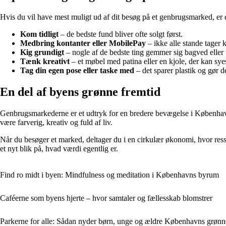
Hvis du vil have mest muligt ud af dit besøg på et genbrugsmarked, er d
Kom tidligt
– de bedste fund bliver ofte solgt først.
Medbring kontanter eller MobilePay
– ikke alle stande tager k
Kig grundigt
– nogle af de bedste ting gemmer sig bagved eller
Tænk kreativt
– et møbel med patina eller en kjole, der kan syes
Tag din egen pose eller taske med
– det sparer plastik og gør d
En del af byens grønne fremtid
Genbrugsmarkederne er et udtryk for en bredere bevægelse i København,
være farverig, kreativ og fuld af liv.
Når du besøger et marked, deltager du i en cirkulær økonomi, hvor resso
et nyt blik på, hvad værdi egentlig er.
Find ro midt i byen: Mindfulness og meditation i Københavns byrum
Caféerne som byens hjerte – hvor samtaler og fællesskab blomstrer
Parkerne for alle: Sådan nyder børn, unge og ældre Københavns grøn