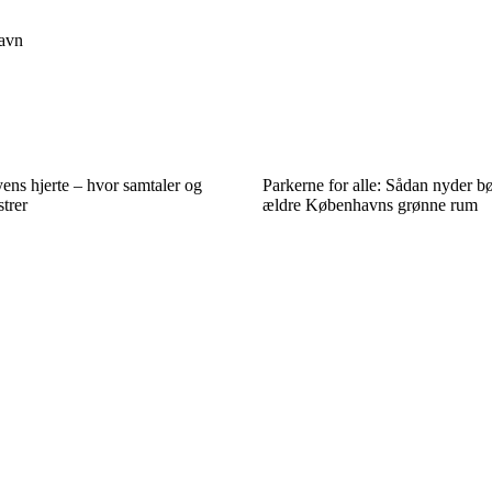
avn
ens hjerte – hvor samtaler og
Parkerne for alle: Sådan nyder b
trer
ældre Københavns grønne rum